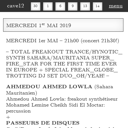
cave12
menu
30
1
6
9
13
14
16
20
27
30
er
MERCREDI
1
MAI
2019
MERCREDI 1er MAI – 21h00 (concert 21h30!)
– TOTAL FREAKOUT TRANCE/HYNOTIC_
SYNTH SAHARA/MAURITANIA SUPER_
FIRE_
STAR FOR THE FIRST TIME EVER
IN EUROPE + SPECIAL FREAK_
GLOBE_
TROTTING DJ SET DUO_
OH/YEAH! –
AHMEDOU AHMED LOWLA
(Sahara
Mauritanien)
Ahmedou Ahmed Lowla: freakout synthétiseur
Mohamed Lemine Cheikh Sidi El Moctar:
percussion
+
PASSEURS DE DISQUES