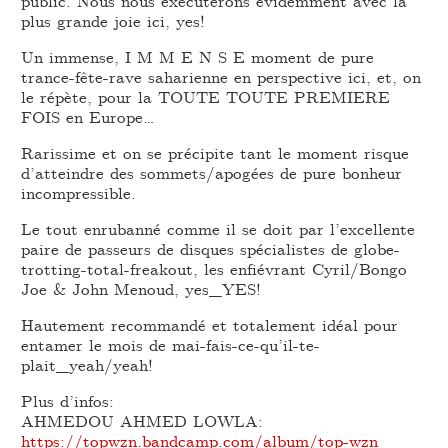
public. Nous nous exécuterons évidemment avec la
plus grande joie ici, yes!
Un immense, I M M E N S E moment de pure
trance-fête-rave saharienne en perspective ici, et, on
le répète, pour la TOUTE TOUTE PREMIERE
FOIS en Europe…
Rarissime et on se précipite tant le moment risque
d’atteindre des sommets/apogées de pure bonheur
incompressible.
Le tout enrubanné comme il se doit par l’excellente
paire de passeurs de disques spécialistes de globe-
trotting-total-freakout, les enfiévrant Cyril/Bongo
Joe & John Menoud, yes_YES!
Hautement recommandé et totalement idéal pour
entamer le mois de mai-fais-ce-qu’il-te-
plait_yeah/yeah!
Plus d’infos:
AHMEDOU AHMED LOWLA:
https://topwzn.bandcamp.com/album/top-wzn