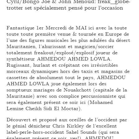
Cyril/Bongo Joe & John Menoud: freak_
globe-
trotter set spécialement pensé pour l’occasion
Fantastique 1er Mercredi de MAI ici avec la toute
toute toute première venue & tournée en Europe de
l’une des figures musicales les plus adulées du désert
Mauritanien, l’ahurissant et magicien/sorcier
totalement freakout/explosé/explosif joueur de
synthétiseur AHMEDOU AHMED LOWLA.
Rugissant, hurlant et crépitant ces irrésistibles
morceaux dynamiques hors des taxis et magasins de
cassettes de absolument tout le pays, AHMEDOU
AHMED LOWLA joue également lors des
somptueux mariages de Nouakchott (capitale de la
Mauritanie) avec son complice percussionniste qui
sera également présent ce soir ici (Mohamed
Lemine Cheikh Sidi El Moctar).
Découvert et proposé aux oreilles de l’occident par
le génial dénicheur Chris Kirkley de l’excellent
label-perle-hors-occident Sahel Sounds (qui sera
également présent ce soir, yes!), AHMEDOU