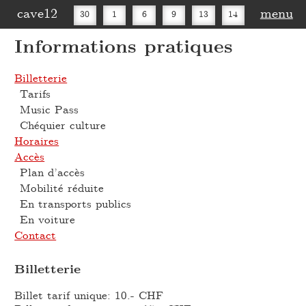
cave12
menu
30
1
6
9
13
14
Informations pratiques
16
20
27
30
Billetterie
Tarifs
Music Pass
Chéquier culture
Horaires
Accès
Plan d’accès
Mobilité réduite
En transports publics
En voiture
Contact
Billetterie
Billet tarif unique: 10.- CHF