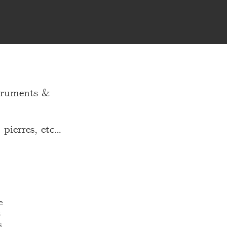
truments &
pierres, etc…
e
t
s