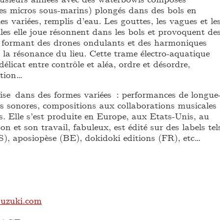
s micros sous-marins) plongés dans des bols en
les variées, remplis d’eau. Les gouttes, les vagues et le
lles elle joue résonnent dans les bols et provoquent de
) formant des drones ondulants et des harmoniques
 la résonance du lieu. Cette trame électro-aquatique
délicat entre contrôle et aléa, ordre et désordre,
ition…
lise dans des formes variées : performances de longue
ns sonores, compositions aux collaborations musicales
s. Elle s’est produite en Europe, aux Etats-Unis, au
 et son travail, fabuleux, est édité sur des labels tel
, aposiopèse (BE), dokidoki editions (FR), etc…
suzuki.com