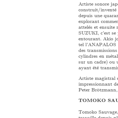
Artiste sonore ja
construit/inventé 
depuis une quarant
explorant comment
attelés et ensuite
SUZUKI, c’est se 
entourant. Akio j
tel l’ANAPALOS (c
des transmissions 
cylindres en méta
sur un cadre) ou u
ayant été transmis
Artiste magistral
impressionnant de
Peter Brötzmann,
TOMOKO SA
Tomoko Sauvage, m
travaille depuis 