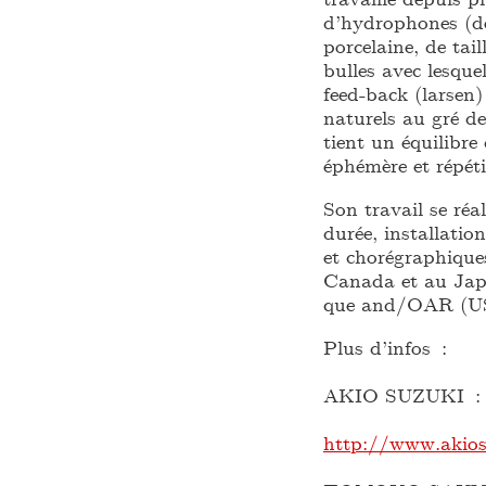
d’hydrophones (de
porcelaine, de tail
bulles avec lesque
feed-back (larsen
naturels au gré de
tient un équilibre 
éphémère et répét
Son travail se réa
durée, installatio
et chorégraphique
Canada et au Japon
que and/OAR (US)
Plus d’infos :
AKIO SUZUKI :
http://www.akio