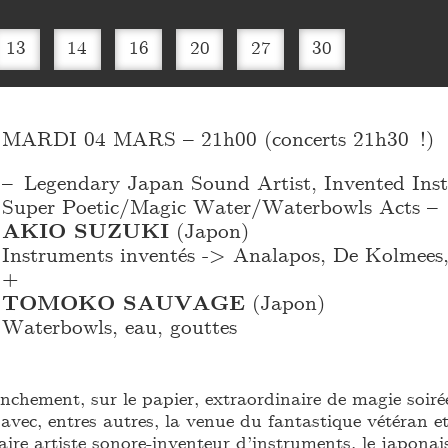
13
14
16
20
27
30
MARDI 04 MARS – 21h00 (concerts 21h30 !)
– Legendary Japan Sound Artist, Invented Ins
Super Poetic/Magic Water/Waterbowls Acts –
AKIO SUZUKI
(Japon)
Instruments inventés -> Analapos, De Kolmees, 
+
TOMOKO SAUVAGE
(Japon)
Waterbowls, eau, gouttes
anchement, sur le papier, extraordinaire de magie soiré
, avec, entres autres, la venue du fantastique vétéran e
ire artiste sonore-inventeur d’instruments, le japonai