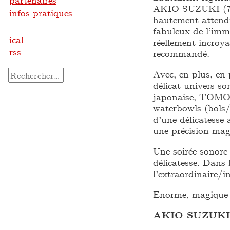
partenaires
AKIO SUZUKI (70 a
infos pratiques
hautement attendu
fabuleux de l’imm
ical
réellement incroy
rss
recommandé.
Avec, en plus, en 
Rechercher :
délicat univers so
japonaise, TOMOK
waterbowls (bols/
d’une délicatesse 
une précision magi
Une soirée sonore 
délicatesse. Dans 
l’extraordinaire/
Enorme, magique e
AKIO SUZUKI