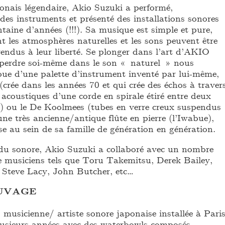
ponais légendaire, Akio Suzuki a performé,
des instruments et présenté des installations sonores
aine d’années (!!!). Sa musique est simple et pure,
 les atmosphères naturelles et les sons peuvent être
 rendus à leur liberté. Se plonger dans l’art d’AKIO
perdre soi-même dans le son « naturel » nous
oue d’une palette d’instrument inventé par lui-même,
rée dans les années 70 et qui crée des échos à traver
acoustiques d’une corde en spirale étiré entre deux
l) ou le De Koolmees (tubes en verre creux suspendus
ne très ancienne/antique flûte en pierre (l’Iwabue),
e au sein de sa famille de génération en génération.
 du sonore, Akio Suzuki a collaboré avec un nombre
 musiciens tels que Toru Takemitsu, Derek Bailey,
 Steve Lacy, John Butcher, etc…
UVAGE
usicienne/ artiste sonore japonaise installée à Paris
plusieurs années avec des waterbowls composés