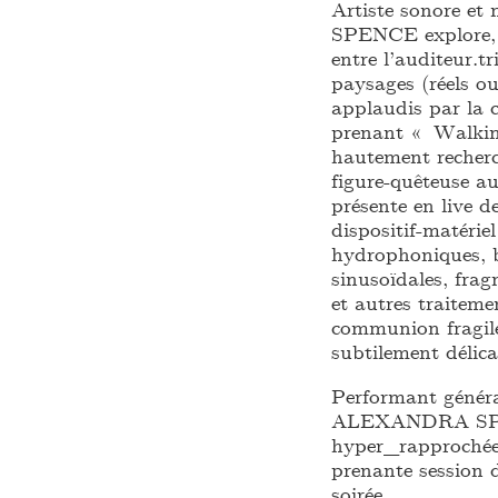
Artiste sonore e
SPENCE explore, e
entre l’auditeur.tr
paysages (réels ou
applaudis par la 
prenant « Walking
hautement recherc
figure-quêteuse
présente en live d
dispositif-matérie
hydrophoniques, b
sinusoïdales, frag
et autres traitem
communion fragile
subtilement délica
Performant généra
ALEXANDRA SPENC
hyper_rapprochée 
prenante session d
soirée.