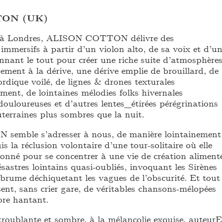
TON (UK)
e à Londres, ALISON COTTON délivre des
mmersifs à partir d’un violon alto, de sa voix et d’u
nant le tout pour créer une riche suite d’atmosphère
ement à la dérive, une dérive emplie de brouillard, de
ordique voilé, de lignes & drones texturales
ement, de lointaines mélodies folks hivernales
ouloureuses et d’autres lentes_étirées pérégrinations
terraines plus sombres que la nuit.
mble s’adresser à nous, de manière lointainement
is la réclusion volontaire d’une tour-solitaire où elle
onné pour se concentrer à une vie de création aliment
astres lointains quasi-oubliés, invoquant les Sirènes
 brume déchiquetant les vagues de l’obscurité. Et tout
ent, sans crier gare, de véritables chansons-mélopées
ore hantant.
troublante et sombre, à la mélancolie exquise, auteurE