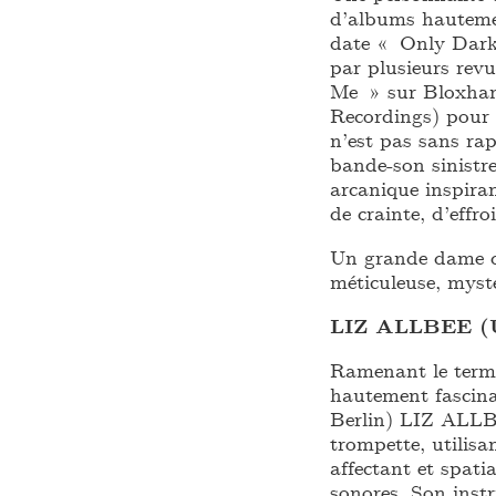
d’albums hauteme
date « Only Dark
par plusieurs rev
Me » sur Bloxham
Recordings) pour
n’est pas sans r
bande-son sinistre
arcanique inspira
de crainte, d’effro
Un grande dame de 
méticuleuse, myst
LIZ ALLBEE (
Ramenant le terme
hautement fascina
Berlin) LIZ ALLB
trompette, utilis
affectant et spati
sonores. Son inst