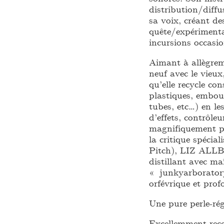
distribution/diffu
sa voix, créant d
quête/expérimentat
incursions occasi
Aimant à allègreme
neuf avec le vieu
qu’elle recycle co
plastiques, embouc
tubes, etc…) en le
d’effets, contrôle
magnifiquement pr
la critique spécial
Pitch), LIZ ALLB
distillant avec ma
« junkyarboratory
orfévrique et pro
Une pure perle-ré
Excellemment rec