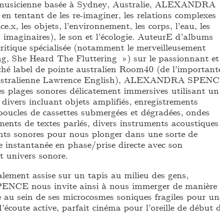
t musicienne basée à Sydney, Australie, ALEXANDRA
n tentant de les re-imaginer, les relations complexes
ice.x, les objets, l’environnement, les corps, l’eau, les
 imaginaires), le son et l’écologie. AuteurE d’albums
critique spécialisée (notamment le merveilleusement
, She Heard The Fluttering ») sur le passionnant et
hé label de pointe australien Room40 (de l’important
 australienne Lawrence English), ALEXANDRA SPEN
es plages sonores délicatement immersives utilisant un
l divers incluant objets amplifiés, enregistrements
oucles de cassettes submergées et dégradées, ondes
ments de textes parlés, divers instruments acoustiques
ents sonores pour nous plonger dans une sorte de
 instantanée en phase/prise directe avec son
t univers sonore.
lement assise sur un tapis au milieu des gens,
E nous invite ainsi à nous immerger de manière
au sein de ses microcosmes soniques fragiles pour un
’écoute active, parfait cinéma pour l’oreille de début 