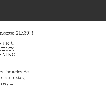
rts: 21h30!!!
ATE &
UESTS_
ENING –
s, boucles de
s de textes,
res, …