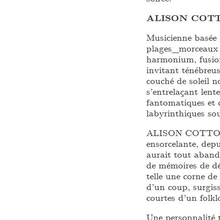
ALISON COT
Musicienne basé
plages_morceaux i
harmonium, fusion
invitant ténébreus
couché de soleil n
s’entrelaçant lent
fantomatiques et d
labyrinthiques sou
ALISON COTTON se
ensorcelante, depu
aurait tout aband
de mémoires de dés
telle une corne de
d’un coup, surgiss
courtes d’un folkl
Une personnalité 