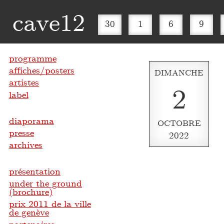
cave12
30
1
6
9
programme
affiches/posters
DIMANCHE
artistes
2
label
diaporama
OCTOBRE
presse
2022
archives
présentation
under the ground
(brochure)
prix 2011 de la ville
de genève