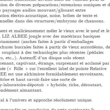
sion de diverses préparations/extensions soniques et 
es paysages audios mouvant/glissant entre
ion électro-acoustique, noise, bribes de texte et
onnelles dans des structures/embryons de chansons.
nt et malicieusement mêler le vieux avec le neuf et le
x, LIZ ALBEE jongle avec des matériaux basiques
nstamment (anches faites à partir d’emballages
hures buccales faites à partir de vieux accordéons, d
s couplant à des technologies plus récentes (pédales
urs, etc…). AuteurE d’un disque solo récent
enant, captivant, étrange, surprenant et acclamé par
isée (« Rille » sur l’excellent label de pointe Relative
EE est une alchimiste formidablement envoûtante,
îtrise et haut savoir-faire une sorte de
-laboratoire-dépotoir » hybride, riche, déroutant,
fondément aimantant.
gal à l’univers et approche résolument unique.
ommandée en conclusion de cette captivante &