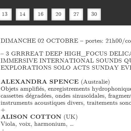
13
14
16
20
27
30
DIMANCHE 02 OCTOBRE – portes: 21h00/conce
– 3 GRRREAT DEEP HIGH_
FOCUS DELIC
IMMERSIVE INTERNATIONAL SOUNDS Q
EXPLORATIONS SOLO ACTS SUNDAY EV
ALEXANDRA SPENCE
(Australie)
Objets amplifiés, enregistrements hydrophonique
cassettes dégradées, ondes sinusoïdales, fragment
instruments acoustiques divers, traitements sono
+
ALISON COTTON
(UK)
Viola, voix, harmonium, …
+