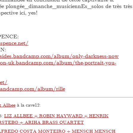
sée plongée_dimanche_musiciennEs_solos de très très
pective ici, yes!
PENCE:
spence.net/
N:
utsides.bandcamp.com/album/only-darkness-now
tton-uk.bandcamp.com/album/the-portrait-you-
net/
.bandcamp.com/album/rille
z Allbee
à la cave12:
5
:
LIZ ALLBEE + ROBIN HAYWARD + HENRIK
STEBØ + ARIHA BRASS QUARTET
LFREDO COSTA MONTEIRO + MENSCH MENSCH