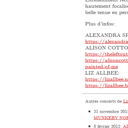
hautement focali
belle tenue en pers
Plus d’infos:
ALEXANDRA S
https://alexandra
ALISON COTTO
https://thelefto
https://alisonco
painted-of-me
LIZ ALLBEE:
https://lizallbee.
https://lizallbee
Autres concerts de
Li
21 novembre 201
MUNKEBY NØR
8 février 2012
:
A