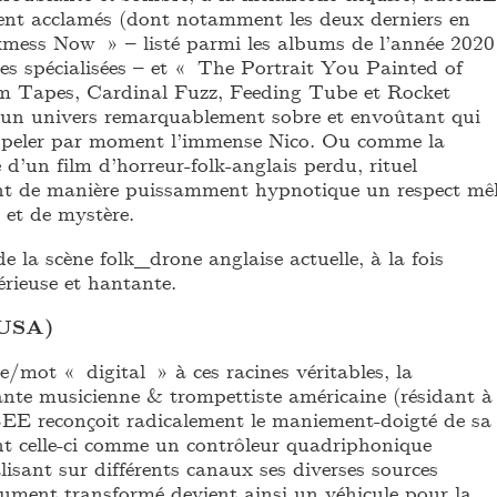
nt acclamés (dont notamment les deux derniers en
mess Now » – listé parmi les albums de l’année 2020
ues spécialisées – et « The Portrait You Painted of
 Tapes, Cardinal Fuzz, Feeding Tube et Rocket
 un univers remarquablement sobre et envoûtant qui
appeler par moment l’immense Nico. Ou comme la
 d’un film d’horreur-folk-anglais perdu, rituel
nt de manière puissamment hypnotique un respect mê
i et de mystère.
la scène folk_drone anglaise actuelle, à la fois
érieuse et hantante.
USA)
/mot « digital » à ces racines véritables, la
nte musicienne & trompettiste américaine (résidant à
EE reconçoit radicalement le maniement-doigté de sa
ant celle-ci comme un contrôleur quadriphonique
alisant sur différents canaux ses diverses sources
rument transformé devient ainsi un véhicule pour la