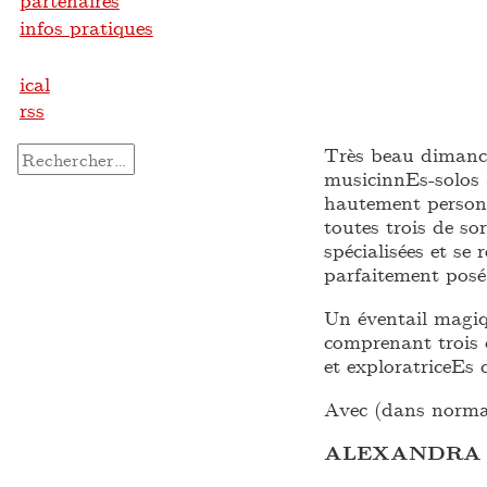
partenaires
infos pratiques
ical
rss
Très beau dimanche
Rechercher :
musicinnEs-solos 
hautement personn
toutes trois de so
spécialisées et se 
parfaitement posé
Un éventail magi
comprenant trois 
et exploratriceEs 
Avec (dans normal
ALEXANDRA S