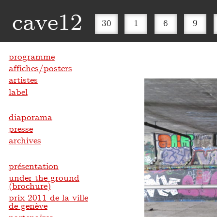
cave12
30
1
6
9
programme
affiches/posters
artistes
label
diaporama
presse
archives
présentation
under the ground
(brochure)
prix 2011 de la ville
de genève