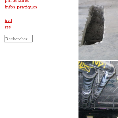
partenaires
infos pratiques
ical
rss
Rechercher :