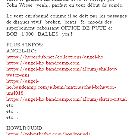
John Wiese_yeah,, parfait en tout début de soirée.
Le tout enrubanné comme il se doit par les passages
de disques vivif_broken_beats_&_moods des
superbement cabossant OFFICE DE PUTE &
BOB_1’000_BALLES_yes!!!
PLUS d’INFOS:
ANGEL-HO:
https://hyperdub.net/collections/angel-ho
https://angel-ho.bandcamp.com
https://angel-ho.bandcamp.com/album/shallow-
water-sins
https://angel-
ho.bandcamp.com/album/matriarchal-behavior-
unsl018
https://angel-ho.bandcamp.com/album/skitzo-ritual
etc…
etc….
etc….
HOWLROUND:
https://robinthefog.com/howlround/