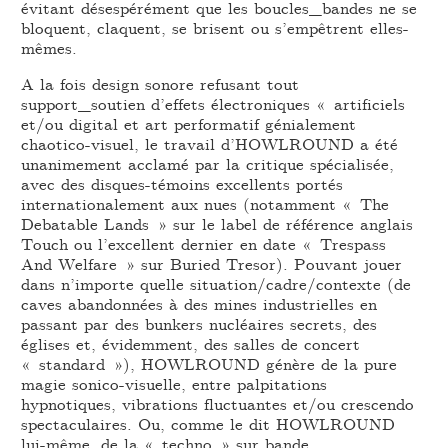
évitant désespérément que les boucles_bandes ne se
bloquent, claquent, se brisent ou s’empêtrent elles-
mêmes.
A la fois design sonore refusant tout
support_soutien d’effets électroniques « artificiels
et/ou digital et art performatif génialement
chaotico-visuel, le travail d’HOWLROUND a été
unanimement acclamé par la critique spécialisée,
avec des disques-témoins excellents portés
internationalement aux nues (notamment « The
Debatable Lands » sur le label de référence anglais
Touch ou l’excellent dernier en date « Trespass
And Welfare » sur Buried Tresor). Pouvant jouer
dans n’importe quelle situation/cadre/contexte (de
caves abandonnées à des mines industrielles en
passant par des bunkers nucléaires secrets, des
églises et, évidemment, des salles de concert
« standard »), HOWLROUND génère de la pure
magie sonico-visuelle, entre palpitations
hypnotiques, vibrations fluctuantes et/ou crescendo
spectaculaires. Ou, comme le dit HOWLROUND
lui-même, de la « techno » sur bande.