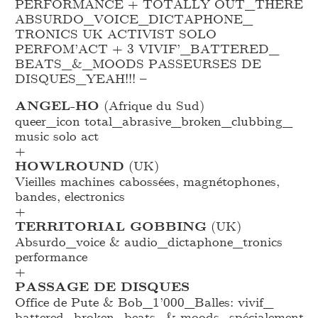
PERFORMANCE + TOTALLY OUT_
THERE
ABSURDO_
VOICE_
DICTAPHONE_
TRONICS UK ACTIVIST SOLO
PERFOM’ACT + 3 VIVIF’_
BATTERED_
BEATS_
&_
MOODS PASSEURSES DE
DISQUES_
YEAH!!! –
ANGEL-HO
(Afrique du Sud)
queer_
icon total_
abrasive_
broken_
clubbing_
music solo act
+
HOWLROUND
(UK)
Vieilles machines cabossées, magnétophones,
bandes, electronics
+
TERRITORIAL GOBBING
(UK)
Absurdo_
voice & audio_
dictaphone_
tronics
performance
+
PASSAGE DE DISQUES
Office de Pute & Bob_
1’000_
Balles: vivif_
battered_
broken_
beats_
& moods_
spécialement