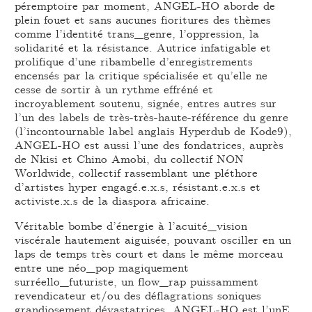
péremptoire par moment, ANGEL-HO aborde de
plein fouet et sans aucunes fioritures des thèmes
comme l’identité trans_genre, l’oppression, la
solidarité et la résistance. Autrice infatigable et
prolifique d’une ribambelle d’enregistrements
encensés par la critique spécialisée et qu’elle ne
cesse de sortir à un rythme effréné et
incroyablement soutenu, signée, entres autres sur
l’un des labels de très-très-haute-référence du genre
(l’incontournable label anglais Hyperdub de Kode9),
ANGEL-HO est aussi l’une des fondatrices, auprès
de Nkisi et Chino Amobi, du collectif NON
Worldwide, collectif rassemblant une pléthore
d’artistes hyper engagé.e.x.s, résistant.e.x.s et
activiste.x.s de la diaspora africaine.
Véritable bombe d’énergie à l’acuité_vision
viscérale hautement aiguisée, pouvant osciller en un
laps de temps très court et dans le même morceau
entre une néo_pop magiquement
surréello_futuriste, un flow_rap puissamment
revendicateur et/ou des déflagrations soniques
grandiosement dévastatrices, ANGEL-HO est l’unE