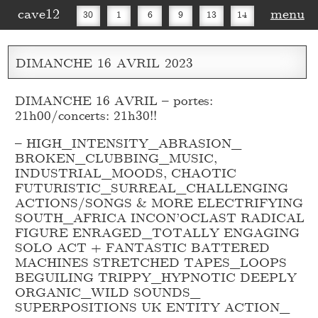
cave12
menu
30
1
6
9
13
14
16
20
27
30
DIMANCHE
16
AVRIL
2023
DIMANCHE 16 AVRIL – portes:
21h00/concerts: 21h30!!
– HIGH_
INTENSITY_
ABRASION_
BROKEN_
CLUBBING_
MUSIC,
INDUSTRIAL_
MOODS, CHAOTIC
FUTURISTIC_
SURREAL_
CHALLENGING
ACTIONS/SONGS & MORE ELECTRIFYING
SOUTH_
AFRICA INCON’OCLAST RADICAL
FIGURE ENRAGED_
TOTALLY ENGAGING
SOLO ACT + FANTASTIC BATTERED
MACHINES STRETCHED TAPES_
LOOPS
BEGUILING TRIPPY_
HYPNOTIC DEEPLY
ORGANIC_
WILD SOUNDS_
SUPERPOSITIONS UK ENTITY ACTION_