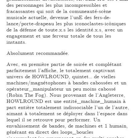
des personnages les plus incompressibles et
fracassantes qui soit de la comuneauté-scène
musicale actuelle, devenue l’unE des fers-de-
lance/porte-drapeau les plus iconoclastes-icôniques
de la défense de toute.x.s les identité.x.s, avec un
engagement et une ferveur totale de tous les
instants.
Absolument recommandée.
Avec, en première partie de soirée et complétant
parfaitement l’affiche, le totalement captivant
univers de HOWLROUND, quintet… de vielles
machines/magnétophones à bandes cabossées et un
opérateur_manipulateur un peu moins cabossé
(Robin The Fog). Nous provenant de l’Angleterre,
HOWLROUND est une entité_machine_humain à
part entière totalement indissociable l’un de l’autre,
aimant à totalement se déployer dans l’espace dans
lequel il se retrouve pour performer. Un
envahissement de bandes, de machines et 1 humain,
générant en direct des loops_boucles
s’accumulant/se superposant en des multi-couches