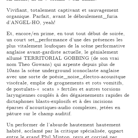
Vivifiant, totalement captivant et sauvagement
organique. Parfait, avant le déboulement_furia
d’ANGEL-HO, yeah!
Et, encore/en prime, en tout tout début de soirée,
un court set_performance d’une des présences les
plus vitalement loufoques de la scène performative
anglaise avant-gardiste actuelle, le génialement
allumé TERRITORIAL GOBBING (de son vrai
nom Theo Gowans) qui arpente depuis plus de
10ans la scène underground iconoclaste anglaise
avec une sorte de poésie_noise_électro-acousitque
viscérale, emplie de grognements et rots vomitifs,
de postulats-« scats » fertiles et autres torsions
laryngiennes couplés à des dégaienements rapides de
dictaphones blasts-explosifs et à des incisions
éparses d’acoustiques-audio complexes, jetées en
pâture sur le champ auditif.
Un performer de l’absurde hautement hautement
habité, acclamé par la critique spécialisée, qqpart
entre le grand Phil Minton, revu et corrigé par