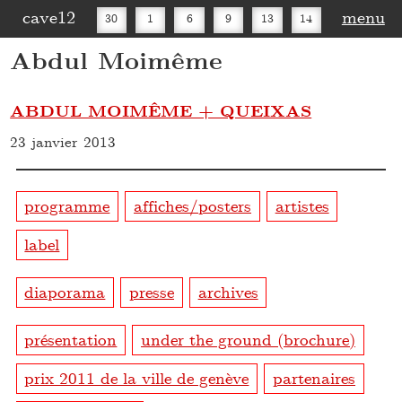
cave12
menu
30
1
6
9
13
14
Abdul Moimême
16
20
27
30
ABDUL MOIMÊME + QUEIXAS
23 janvier 2013
programme
affiches/posters
artistes
label
diaporama
presse
archives
présentation
under the ground (brochure)
prix 2011 de la ville de genève
partenaires