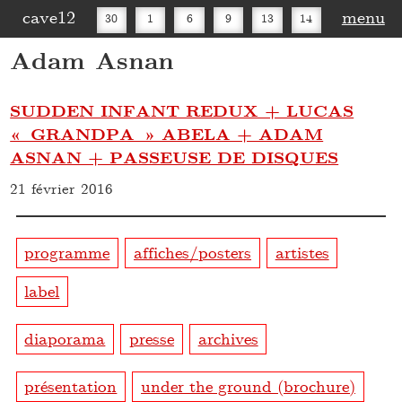
cave12
menu
30
1
6
9
13
14
Adam Asnan
16
20
27
30
SUDDEN INFANT REDUX + LUCAS
« GRANDPA » ABELA + ADAM
ASNAN + PASSEUSE DE DISQUES
21 février 2016
programme
affiches/posters
artistes
label
diaporama
presse
archives
présentation
under the ground (brochure)