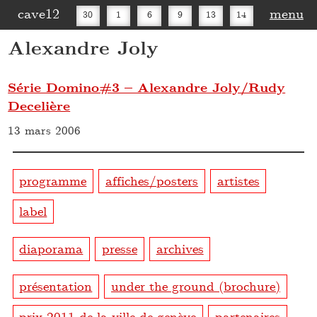
cave12
menu
30
1
6
9
13
14
Alexandre Joly
16
20
27
30
Série Domino#3 – Alexandre Joly/Rudy
Decelière
13 mars 2006
programme
affiches/posters
artistes
label
diaporama
presse
archives
présentation
under the ground (brochure)
prix 2011 de la ville de genève
partenaires