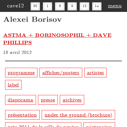
cave12
menu
30
1
6
9
13
14
Alexei Borisov
16
20
27
30
ASTMA + BORINOSOPHIL + DAVE
PHILLIPS
18 avril 2012
programme
affiches/posters
artistes
label
diaporama
presse
archives
présentation
under the ground (brochure)
prix 2011 de la ville de genève
partenaires