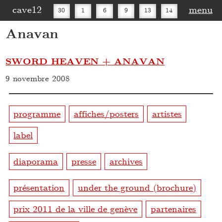
cave12
menu
30
1
6
9
13
14
Anavan
16
20
27
30
SWORD HEAVEN + ANAVAN
9 novembre 2008
programme
affiches/posters
artistes
label
diaporama
presse
archives
présentation
under the ground (brochure)
prix 2011 de la ville de genève
partenaires