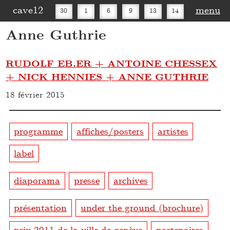
cave12
menu
30
1
6
9
13
14
Anne Guthrie
16
20
27
30
RUDOLF EB.ER + ANTOINE CHESSEX
+ NICK HENNIES + ANNE GUTHRIE
18 février 2015
programme
affiches/posters
artistes
label
diaporama
presse
archives
présentation
under the ground (brochure)
prix 2011 de la ville de genève
partenaires