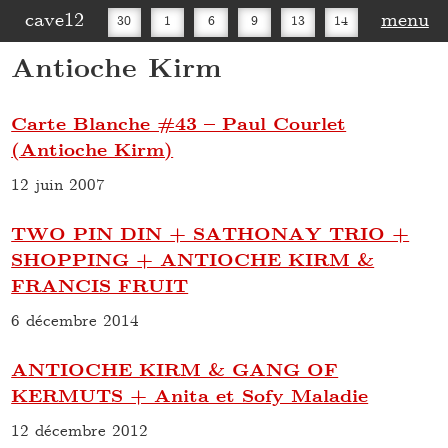
cave12
menu
30
1
6
9
13
14
Antioche Kirm
16
20
27
30
Carte Blanche #43 – Paul Courlet
(Antioche Kirm)
12 juin 2007
TWO PIN DIN + SATHONAY TRIO +
SHOPPING + ANTIOCHE KIRM &
FRANCIS FRUIT
6 décembre 2014
ANTIOCHE KIRM & GANG OF
KERMUTS + Anita et Sofy Maladie
12 décembre 2012