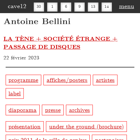
cave12
menu
30
1
6
9
13
14
Antoine Bellini
16
20
27
30
LA TÈNE + SOCIÉTÉ ÉTRANGE +
PASSAGE DE DISQUES
22 février 2023
programme
affiches/posters
artistes
label
diaporama
presse
archives
présentation
under the ground (brochure)
prix 2011 de la ville de genève
partenaires