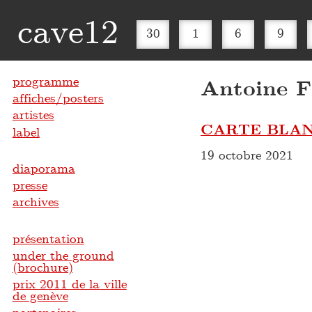
cave12
30
1
6
9
programme
Antoine 
affiches/posters
artistes
CARTE BLAN
label
19 octobre 2021
diaporama
presse
archives
présentation
under the ground
(brochure)
prix 2011 de la ville
de genève