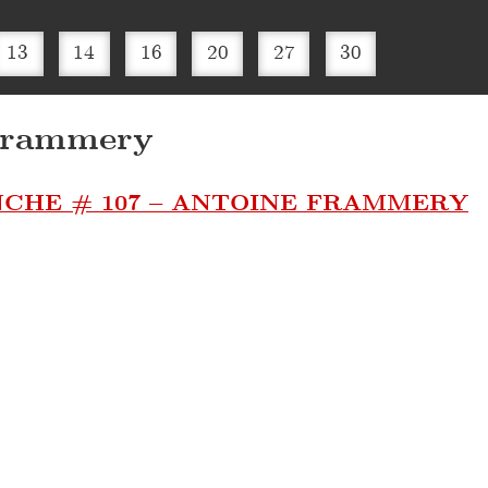
13
14
16
20
27
30
Frammery
CHE # 107 – ANTOINE FRAMMERY