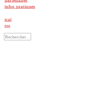
partenaires
infos pratiques
ical
rss
Rechercher :