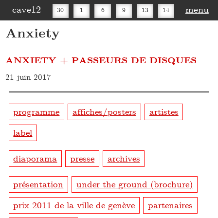
cave12
menu
30
1
6
9
13
14
Anxiety
16
20
27
30
ANXIETY + PASSEURS DE DISQUES
21 juin 2017
programme
affiches/posters
artistes
label
diaporama
presse
archives
présentation
under the ground (brochure)
prix 2011 de la ville de genève
partenaires