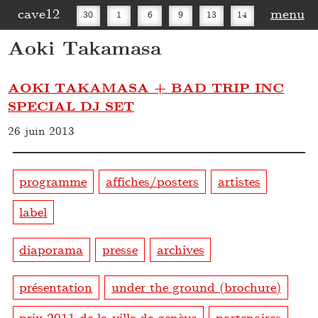
cave12
menu
30
1
6
9
13
14
Aoki Takamasa
16
20
27
30
AOKI TAKAMASA + BAD TRIP INC
SPECIAL DJ SET
26 juin 2013
programme
affiches/posters
artistes
label
diaporama
presse
archives
présentation
under the ground (brochure)
prix 2011 de la ville de genève
partenaires