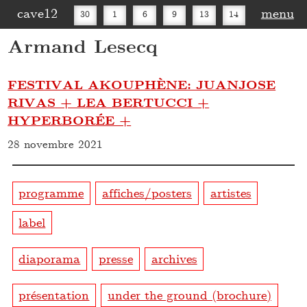
cave12
menu
30
1
6
9
13
14
Armand Lesecq
16
20
27
30
FESTIVAL AKOUPHÈNE: JUANJOSE
RIVAS + LEA BERTUCCI +
HYPERBORÉE +
28 novembre 2021
programme
affiches/posters
artistes
label
diaporama
presse
archives
présentation
under the ground (brochure)