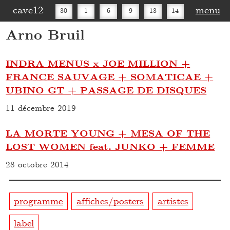
cave12
menu
30
1
6
9
13
14
Arno Bruil
16
20
27
30
INDRA MENUS x JOE MILLION +
FRANCE SAUVAGE + SOMATICAE +
UBINO GT + PASSAGE DE DISQUES
11 décembre 2019
LA MORTE YOUNG + MESA OF THE
LOST WOMEN feat. JUNKO + FEMME
28 octobre 2014
programme
affiches/posters
artistes
label