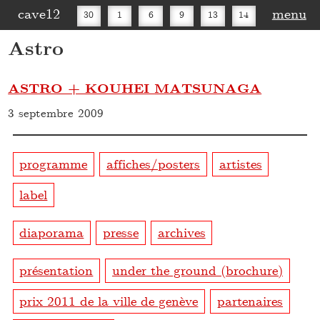
cave12
menu
30
1
6
9
13
14
Astro
16
20
27
30
ASTRO + KOUHEI MATSUNAGA
3 septembre 2009
programme
affiches/posters
artistes
label
diaporama
presse
archives
présentation
under the ground (brochure)
prix 2011 de la ville de genève
partenaires