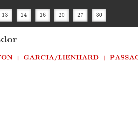
13
14
16
20
27
30
klor
TON + GARCIA/LIENHARD + PASSA