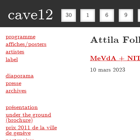
cave12
30
1
6
9
programme
Attila Fol
affiches/posters
artistes
MeVdA + NI
label
10 mars 2023
diaporama
presse
archives
présentation
under the ground
(brochure)
prix 2011 de la ville
de genève