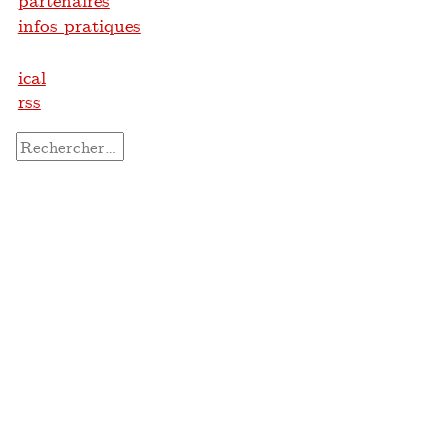
partenaires
infos pratiques
ical
rss
Rechercher :