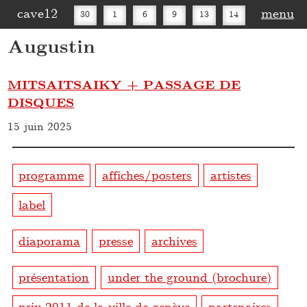
cave12
menu
30
1
6
9
13
14
Augustin
16
20
27
30
MITSAITSAIKY + PASSAGE DE
DISQUES
15 juin 2025
programme
affiches/posters
artistes
label
diaporama
presse
archives
présentation
under the ground (brochure)
prix 2011 de la ville de genève
partenaires