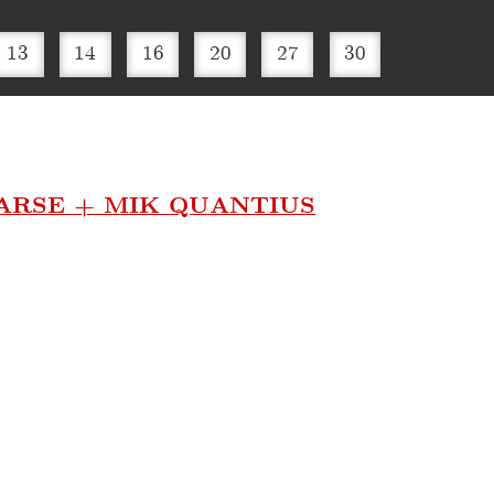
13
14
16
20
27
30
ARSE + MIK QUANTIUS