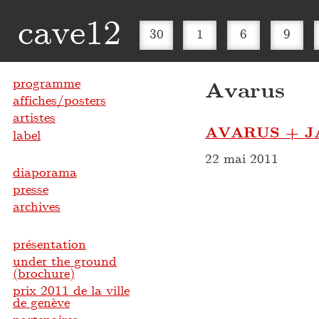
cave12
30
1
6
9
programme
Avarus
affiches/posters
artistes
AVARUS + J
label
22 mai 2011
diaporama
presse
archives
présentation
under the ground
(brochure)
prix 2011 de la ville
de genève