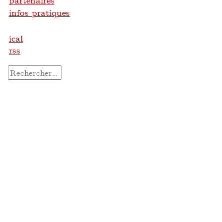
partenaires
infos pratiques
ical
rss
Rechercher :