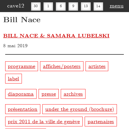
cave12
menu
30
1
6
9
13
14
Bill Nace
16
20
27
30
BILL NACE & SAMARA LUBELSKI
8 mai 2019
programme
affiches/posters
artistes
label
diaporama
presse
archives
présentation
under the ground (brochure)
prix 2011 de la ville de genève
partenaires