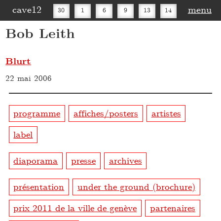
cave12
menu
30
1
6
9
13
14
Bob Leith
16
20
27
30
Blurt
22 mai 2006
programme
affiches/posters
artistes
label
diaporama
presse
archives
présentation
under the ground (brochure)
prix 2011 de la ville de genève
partenaires