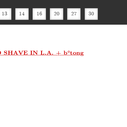
13
14
16
20
27
30
 SHAVE IN L.A. + b°tong