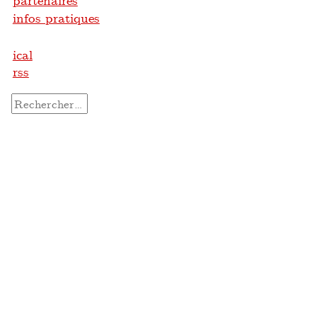
partenaires
infos pratiques
ical
rss
Rechercher :