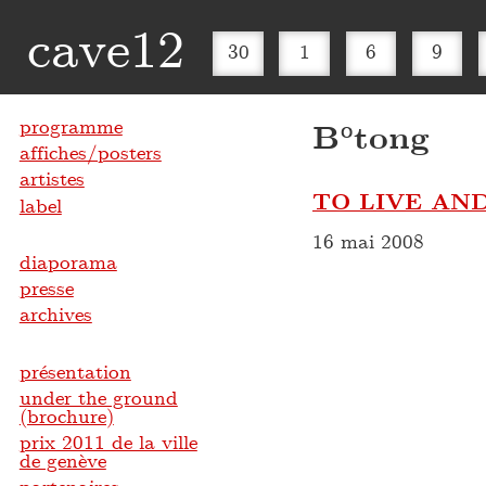
cave12
30
1
6
9
programme
B°tong
affiches/posters
artistes
TO LIVE AND
label
16 mai 2008
diaporama
presse
archives
présentation
under the ground
(brochure)
prix 2011 de la ville
de genève