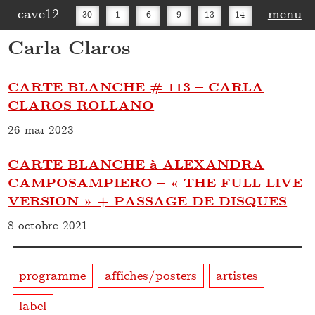
cave12
menu
30
1
6
9
13
14
Carla Claros
16
20
27
30
CARTE BLANCHE # 113 – CARLA
CLAROS ROLLANO
26 mai 2023
CARTE BLANCHE à ALEXANDRA
CAMPOSAMPIERO – « THE FULL LIVE
VERSION » + PASSAGE DE DISQUES
8 octobre 2021
programme
affiches/posters
artistes
label