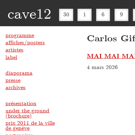
cave12
30
1
6
9
programme
Carlos Gif
affiches/posters
artistes
MAI MAI MA
label
4 mars 2026
diaporama
presse
archives
présentation
under the ground
(brochure)
prix 2011 de la ville
de genève