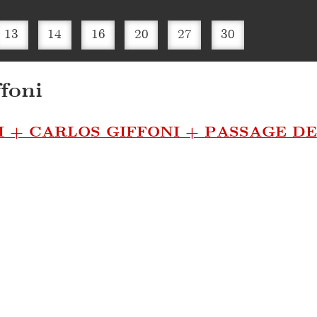
13
14
16
20
27
30
foni
I + CARLOS GIFFONI + PASSAGE DE