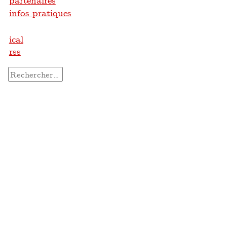
partenaires
infos pratiques
ical
rss
Rechercher :