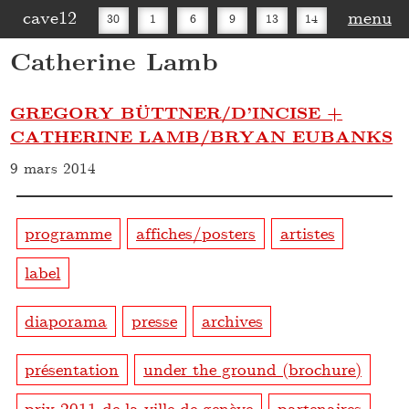
cave12
menu
30
1
6
9
13
14
Catherine Lamb
16
20
27
30
GREGORY BÜTTNER/D’INCISE +
CATHERINE LAMB/BRYAN EUBANKS
9 mars 2014
programme
affiches/posters
artistes
label
diaporama
presse
archives
présentation
under the ground (brochure)
prix 2011 de la ville de genève
partenaires