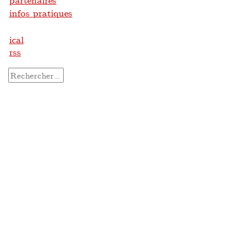
partenaires
infos pratiques
ical
rss
Rechercher :