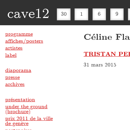
cave12
30
1
6
9
programme
Céline Fl
affiches/posters
artistes
TRISTAN PE
label
31 mars 2015
diaporama
presse
archives
présentation
under the ground
(brochure)
prix 2011 de la ville
de genève