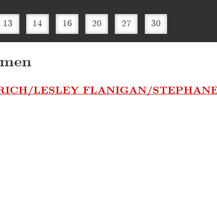
13
14
16
20
27
30
amen
RICH/LESLEY FLANIGAN/STEPHAN