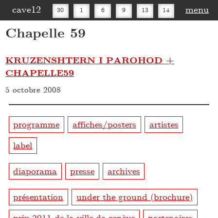
cave12
menu
30
1
6
9
13
14
Chapelle 59
16
20
27
30
KRUZENSHTERN I PAROHOD +
CHAPELLE59
5 octobre 2008
programme
affiches/posters
artistes
label
diaporama
presse
archives
présentation
under the ground (brochure)
prix 2011 de la ville de genève
partenaires