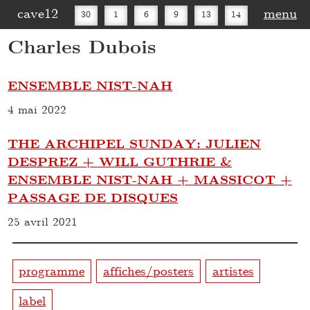
cave12
menu
30
1
6
9
13
14
Charles Dubois
16
20
27
30
ENSEMBLE NIST-NAH
4 mai 2022
THE ARCHIPEL SUNDAY: JULIEN
DESPREZ + WILL GUTHRIE &
ENSEMBLE NIST-NAH + MASSICOT +
PASSAGE DE DISQUES
25 avril 2021
programme
affiches/posters
artistes
label