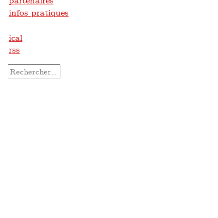
partenaires
infos pratiques
ical
rss
Rechercher :