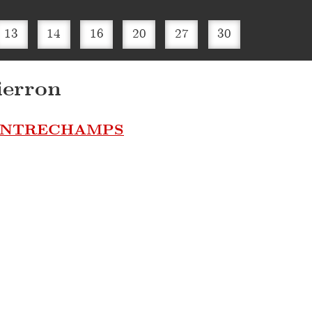
13
14
16
20
27
30
ierron
ONTRECHAMPS