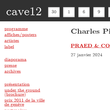
cave12
30
1
6
9
programme
Charles P
affiches/posters
artistes
PRAED & C
label
27 janvier 2024
diaporama
presse
archives
présentation
under the ground
(brochure)
prix 2011 de la ville
de genève