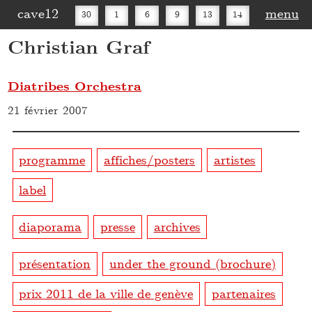
cave12
menu
30
1
6
9
13
14
Christian Graf
16
20
27
30
Diatribes Orchestra
21 février 2007
programme
affiches/posters
artistes
label
diaporama
presse
archives
présentation
under the ground (brochure)
prix 2011 de la ville de genève
partenaires