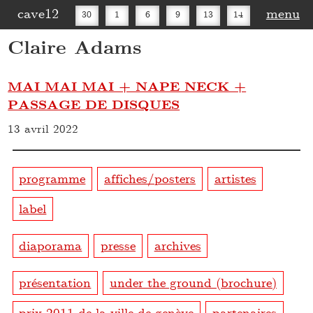
cave12
menu
30
1
6
9
13
14
Claire Adams
16
20
27
30
MAI MAI MAI + NAPE NECK +
PASSAGE DE DISQUES
13 avril 2022
programme
affiches/posters
artistes
label
diaporama
presse
archives
présentation
under the ground (brochure)
prix 2011 de la ville de genève
partenaires