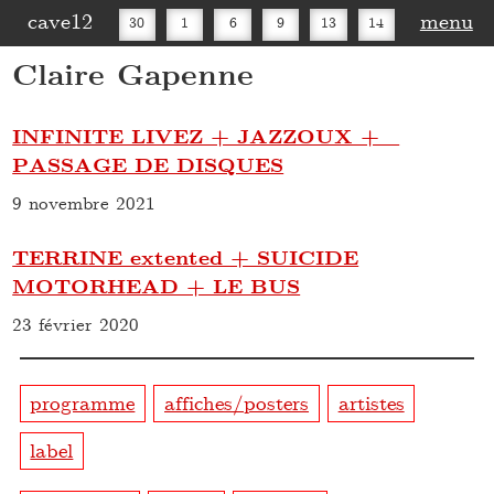
cave12
menu
30
1
6
9
13
14
Claire Gapenne
16
20
27
30
INFINITE LIVEZ + JAZZOUX +
PASSAGE DE DISQUES
9 novembre 2021
TERRINE extented + SUICIDE
MOTORHEAD + LE BUS
23 février 2020
programme
affiches/posters
artistes
label