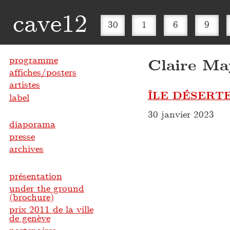
cave12
30
1
6
9
programme
Claire Ma
affiches/posters
artistes
ÎLE DÉSERTE
label
30 janvier 2023
diaporama
presse
archives
présentation
under the ground
(brochure)
prix 2011 de la ville
de genève