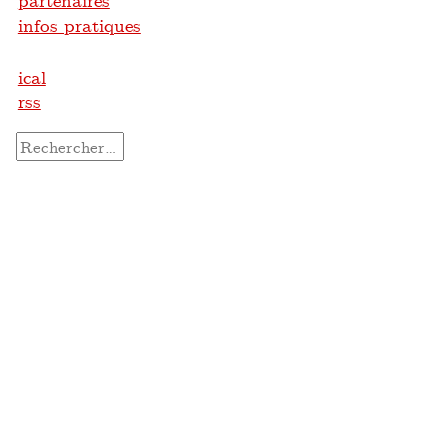
partenaires
infos pratiques
ical
rss
Rechercher :