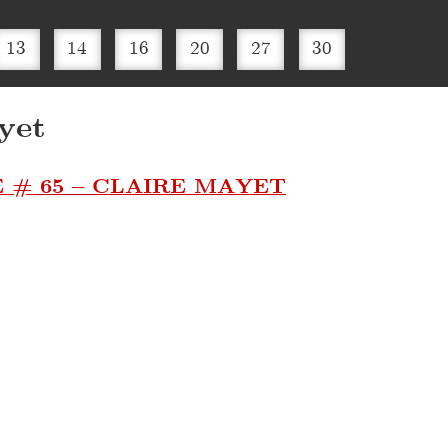
13
14
16
20
27
30
yet
 # 65 – CLAIRE MAYET