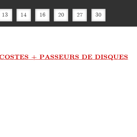
13
14
16
20
27
30
 COSTES + PASSEURS DE DISQUES