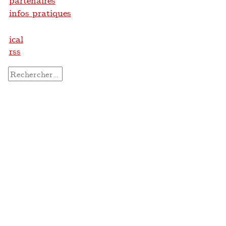
partenaires
infos pratiques
ical
rss
Rechercher :