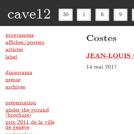
cave12
30
1
6
9
programme
Costes
affiches/posters
artistes
JEAN-LOUIS
label
14 mai 2017
diaporama
presse
archives
présentation
under the ground
(brochure)
prix 2011 de la ville
de genève