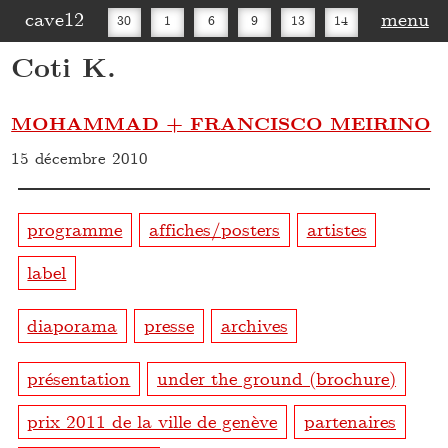
cave12
menu
30
1
6
9
13
14
Coti K.
16
20
27
30
MOHAMMAD + FRANCISCO MEIRINO
15 décembre 2010
programme
affiches/posters
artistes
label
diaporama
presse
archives
présentation
under the ground (brochure)
prix 2011 de la ville de genève
partenaires