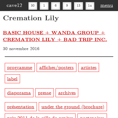
cave12
menu
30
1
6
9
13
14
Cremation Lily
16
20
27
30
BASIC HOUSE + WANDA GROUP +
CREMATION LILY + BAD TRIP INC.
30 novembre 2016
programme
affiches/posters
artistes
label
diaporama
presse
archives
présentation
under the ground (brochure)
prix 2011 de la ville de genève
partenaires