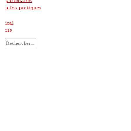
partenaires
infos pratiques
ical
rss
Rechercher :