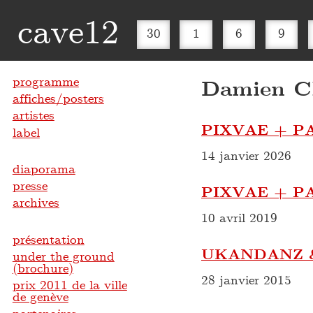
cave12
30
1
6
9
programme
Damien Cl
affiches/posters
artistes
PIXVAE + P
label
14 janvier 2026
diaporama
presse
PIXVAE + P
archives
10 avril 2019
présentation
UKANDANZ &
under the ground
(brochure)
28 janvier 2015
prix 2011 de la ville
de genève