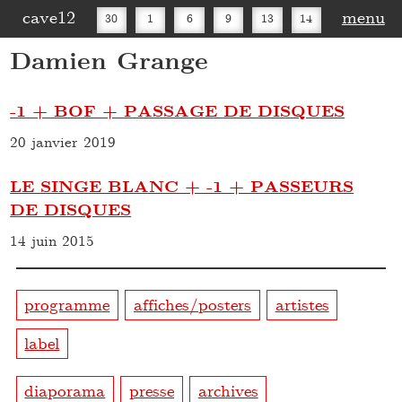
cave12
menu
30
1
6
9
13
14
Damien Grange
16
20
27
30
-1 + BOF + PASSAGE DE DISQUES
20 janvier 2019
LE SINGE BLANC + -1 + PASSEURS
DE DISQUES
14 juin 2015
programme
affiches/posters
artistes
label
diaporama
presse
archives