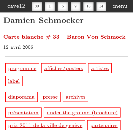
cave12
menu
30
1
6
9
13
14
Damien Schmocker
16
20
27
30
Carte blanche # 33 – Baron Von Schmock
12 avril 2006
programme
affiches/posters
artistes
label
diaporama
presse
archives
présentation
under the ground (brochure)
prix 2011 de la ville de genève
partenaires