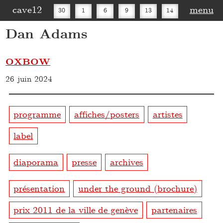
cave12
menu
30
1
6
9
13
14
Dan Adams
16
20
27
30
OXBOW
26 juin 2024
programme
affiches/posters
artistes
label
diaporama
presse
archives
présentation
under the ground (brochure)
prix 2011 de la ville de genève
partenaires