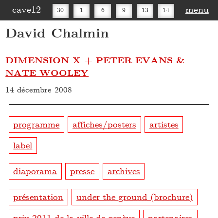
cave12
menu
30
1
6
9
13
14
David Chalmin
16
20
27
30
DIMENSION X + PETER EVANS &
NATE WOOLEY
14 décembre 2008
programme
affiches/posters
artistes
label
diaporama
presse
archives
présentation
under the ground (brochure)
prix 2011 de la ville de genève
partenaires