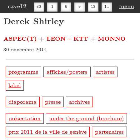
cave12
menu
30
1
6
9
13
14
Derek Shirley
16
20
27
30
ASPEC(T) + LEON – KTT + MONNO
30 novembre 2014
programme
affiches/posters
artistes
label
diaporama
presse
archives
présentation
under the ground (brochure)
prix 2011 de la ville de genève
partenaires