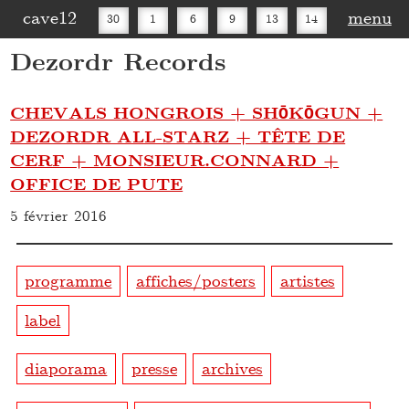
cave12
menu
30
1
6
9
13
14
Dezordr Records
16
20
27
30
CHEVALS HONGROIS + SHŌKŌGUN +
DEZORDR ALL-STARZ + TÊTE DE
CERF + MONSIEUR.CONNARD +
OFFICE DE PUTE
5 février 2016
programme
affiches/posters
artistes
label
diaporama
presse
archives