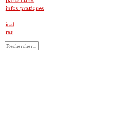
partenaires
infos pratiques
ical
rss
Rechercher :