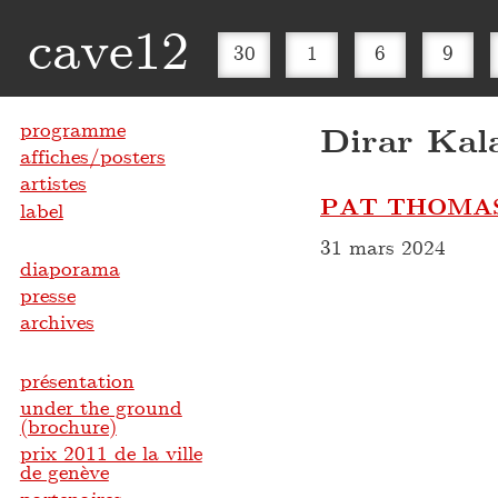
cave12
30
1
6
9
programme
Dirar Kal
affiches/posters
artistes
PAT THOMAS
label
31 mars 2024
diaporama
presse
archives
présentation
under the ground
(brochure)
prix 2011 de la ville
de genève