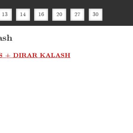
13
14
16
20
27
30
ash
 + DIRAR KALASH