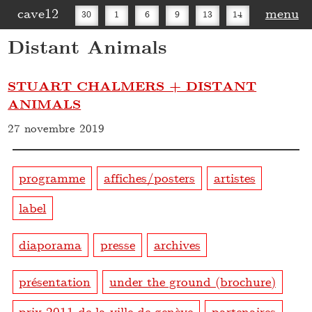
cave12
menu
30
1
6
9
13
14
Distant Animals
16
20
27
30
STUART CHALMERS + DISTANT
ANIMALS
27 novembre 2019
programme
affiches/posters
artistes
label
diaporama
presse
archives
présentation
under the ground (brochure)
prix 2011 de la ville de genève
partenaires