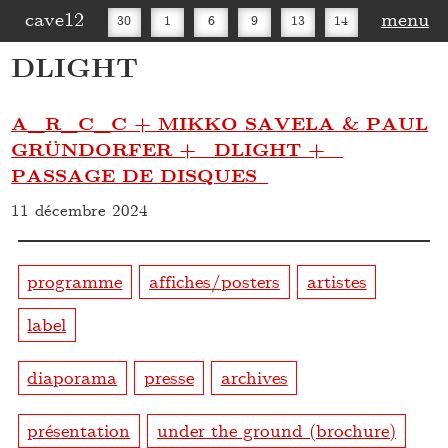
cave12
menu
30
1
6
9
13
14
DLIGHT
16
20
27
30
A_R_C_C + MIKKO SAVELA & PAUL
GRÜNDORFER + DLIGHT +
PASSAGE DE DISQUES
11 décembre 2024
programme
affiches/posters
artistes
label
diaporama
presse
archives
présentation
under the ground (brochure)